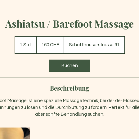
Ashiatsu / Barefoot Massage
160
Schweizer
1 Std.
1
160 CHF
Schaffhauserstrasse 91
Franken
S
t
d
Buchen
Beschreibung
oot Massage ist eine spezielle Massagetechnik, bei der der Masse
nnungen zu lösen und die Durchblutung zu fördern. Perfekt für alle,
aber sanfte Behandlung suchen.